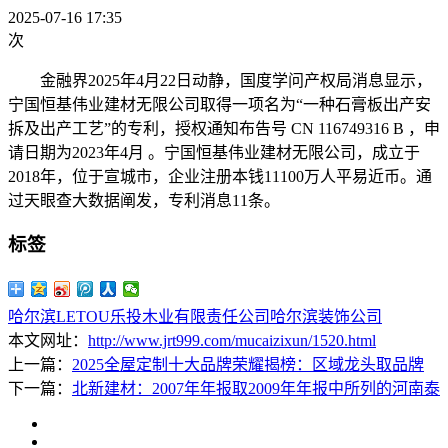
2025-07-16 17:35
次
金融界2025年4月22日动静，国度学问产权局消息显示，
宁国恒基伟业建材无限公司取得一项名为“一种石膏板出产安
拆及出产工艺”的专利，授权通知布告号 CN 116749316 B ，申
请日期为2023年4月 。宁国恒基伟业建材无限公司，成立于
2018年，位于宣城市，企业注册本钱11100万人平易近币。通
过天眼查大数据阐发，专利消息11条。
标签
哈尔滨LETOU乐投木业有限责任公司
哈尔滨装饰公司
本文网址：
http://www.jrt999.com/mucaizixun/1520.html
上一篇：
2025全屋定制十大品牌荣耀揭榜：区域龙头取品牌
下一篇：
北新建材：2007年年报取2009年年报中所列的河南泰