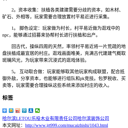
2。资本收集：扶植各类建建需要分歧的资本，如木材、
矿石、外相等，玩家需要合理放置村平易近进行采集。
1。 脚色设定：玩家做为村长，村平易近做为逛戏中的
npc，能够通过招募来协帮村长进行扶植和出产。
回古代，操纵四周的天然，率领村平易近将一片荒疏的地
盘扶植成最宜居的村庄。逛戏画面唯美，充满古代建建气概取
斑斓风光，为玩家带来沉浸式的逛戏体验。
5。 互动取合做：玩家能够取其他玩家构成联盟，配合抵
御外敌，分享资本，也能够进行组队和pk竞技。包罗税收、买
卖等，玩家需要合理操纵这些系统来添加村庄的收入。
标签
哈尔滨LETOU乐投木业有限责任公司
哈尔滨装饰公司
本文网址：
http://www.jrt999.com/mucaizhishi/1043.html