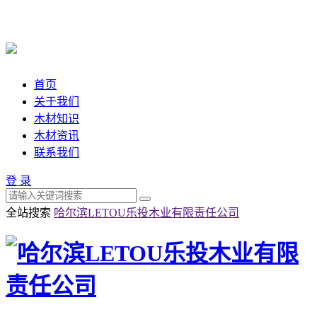
首页
关于我们
木材知识
木材资讯
联系我们
登 录
全站搜索
哈尔滨LETOU乐投木业有限责任公司