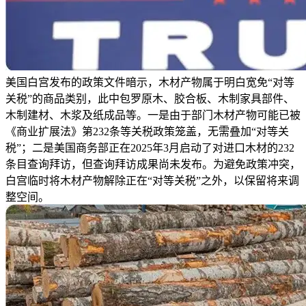
美国白宫发布的政策文件暗示，木材产物属于明白宽免“对等
关税”的商品类别，此中包罗原木、胶合板、木制家具部件、
木制建材、木浆及纸成品等‌。一是由于部门木材产物可能已被
《商业扩展法》第232条等关税政策笼盖，无需叠加“对等关
税”‌；二是美国商务部正在2025年3月启动了对进口木材的232
条目查询拜访，但查询拜访成果尚未发布。为避免政策冲突，
白宫临时将木材产物解除正在“对等关税”之外，以保留将来调
整空间‌。