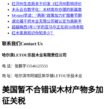
红河州生态局关于印发《红河州影响评价
木头云仓数字化：木材库存办理的新篇章
Mysteel早读：“两新”政策加力扩围春节期
湖北福千府木业无限公司被认定为高新手
超越梅西3年17岁的亚马尔正在前50场参取
红木家具知识你知多少？
联系我们
Contact Us
哈尔滨LETOU乐投木业有限责任公司
电 话：张鹏宇15546125533
地 址：哈尔滨市阿城区新华镇LETOU乐投木业
美国暂不合错误木材产物多加
征关税