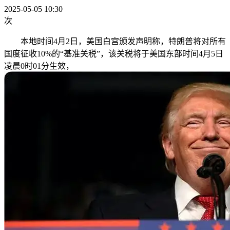
2025-05-05 10:30
次
本地时间4月2日，美国白宫颁发声明称，特朗普将对所有
国度征收10%的“基准关税”，该关税将于美国东部时间4月5日
凌晨0时01分生效，