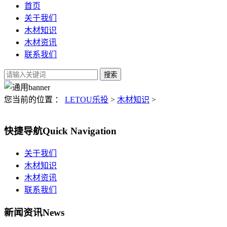
首页
关于我们
木材知识
木材资讯
联系我们
您当前的位置 ：
LETOU乐投
>
木材知识
>
快捷导航
Quick Navigation
关于我们
木材知识
木材资讯
联系我们
新闻资讯
News