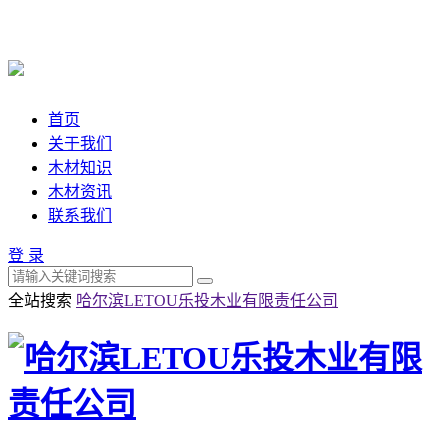
首页
关于我们
木材知识
木材资讯
联系我们
登 录
全站搜索
哈尔滨LETOU乐投木业有限责任公司