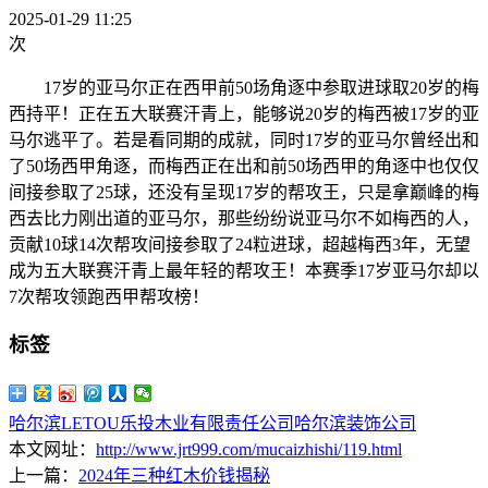
2025-01-29 11:25
次
17岁的亚马尔正在西甲前50场角逐中参取进球取20岁的梅
西持平！正在五大联赛汗青上，能够说20岁的梅西被17岁的亚
马尔逃平了。若是看同期的成就，同时17岁的亚马尔曾经出和
了50场西甲角逐，而梅西正在出和前50场西甲的角逐中也仅仅
间接参取了25球，还没有呈现17岁的帮攻王，只是拿巅峰的梅
西去比力刚出道的亚马尔，那些纷纷说亚马尔不如梅西的人，
贡献10球14次帮攻间接参取了24粒进球，超越梅西3年，无望
成为五大联赛汗青上最年轻的帮攻王！本赛季17岁亚马尔却以
7次帮攻领跑西甲帮攻榜！
标签
哈尔滨LETOU乐投木业有限责任公司
哈尔滨装饰公司
本文网址：
http://www.jrt999.com/mucaizhishi/119.html
上一篇：
2024年三种红木价钱揭秘