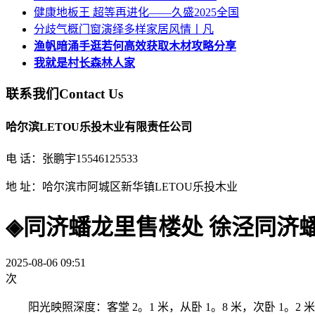
健康地板王 超等再进化——久盛2025全国
分歧气概门窗演绎多样家居风情丨凡
渔帆暗涌手逛若何高效获取木材攻略分享
我就是村长森林人家
联系我们
Contact Us
哈尔滨LETOU乐投木业有限责任公司
电 话：张鹏宇15546125533
地 址：哈尔滨市阿城区新华镇LETOU乐投木业
◈同济蟠龙里售楼处 徐泾同济
2025-08-06 09:51
次
阳光映照深度：客堂 2。1 米，从卧 1。8 米，次卧 1。2