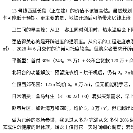
13 号线西延长段（正在建）的价值不该被高估。虽然规划 202
率可能低于预期。更主要的是，地铁开通后可能带来房钱上涨（估
卫生间的早高峰：从卫 + 客卫同时利用时，热水温度会下降 
更值得关心的是开辟进度的通明度。从公示的工程进度表看，项目 
㎡），2026 年 6 月交付的许诺可托度较高。但购房者要
平衡型：首付 30%（243。75 万）+ 公积金贷款 120 万 + 
北阳台的功能解放：预留洗衣机 + 烘干机后，仍有 2。2
仁恒西郊花圃：125㎡均价 6。8 万 /㎡，但无低能耗手艺，每年
日常消费：盒马鲜生（8！00-22！00）满脚买菜需求，早上
赵巷片区：如近海万和四时，均价 5。8 万 /㎡，但已超出
做为已经的案场参谋，我见过太多为 完满从义 多付 20%
庭或注沉健康的退休族，蟠龙里值得花一天时间细心调查；若