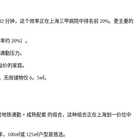
 分钟，这个效率正在上海三甲病院中排名前 20%。更主要的
率约 20%）。
有通勤压力。
溢价的家庭。
无效储物仅 6。5㎡。
双地铁通勤 + 成熟配套 的组合，这种组合正在上海划一价位中
100㎡或 125㎡户型是首选。