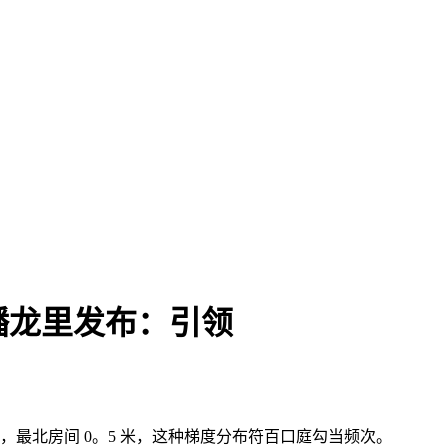
蟠龙里发布：引领
 米，最北房间 0。5 米，这种梯度分布符百口庭勾当频次。