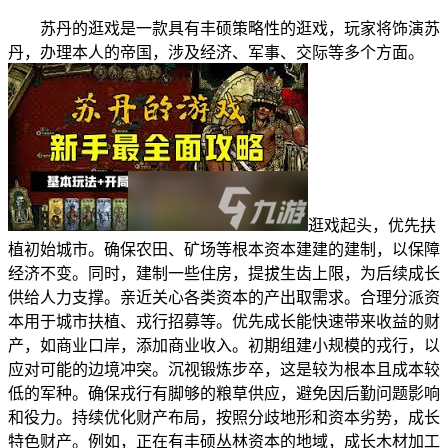
苏丹的逛戏是一款具有丰硕策略性的逛戏，玩家将饰演苏
丹，办理本人的帝国，涉及经济、军事、交际等多个方面。
逛戏起头，优先扶
植初始城市。确保农田、矿场等根本资本建建的建制，以保障
经济不变。同时，建制一些住房，提拔生齿上限，为后续成长
供给人力支撑。亲近关心各类资本的产出取需求。合理分派资
本用于城市扶植、戎行招募等。优先成长能快速带来收益的财
产，如商业口岸，添加商业收入。初期组建小规模的戎行，以
应对可能的边境冲突。沉视锻炼步卒，这是较为根本且成本较
低的军种。确保戎行有脚够的粮草供应，避免因后勤问题影响
和役力。持续优化财产布局，按照分歧地形和资本劣势，成长
特色财产。例如，正在有丰硕丛林资本的地域，成长木材加工