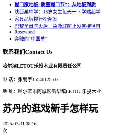
糊口家地板“质量糊口节”：从地板到质
陕西某中学：15岁女生每天一下学端起学
家具品牌排行榜阐发
巴黎圣母院火后：急救取防止没有捷径可
Rosewood
奔驰的“中国草”
联系我们
Contact Us
哈尔滨LETOU乐投木业有限责任公司
电 话：张鹏宇15546125533
地 址：哈尔滨市阿城区新华镇LETOU乐投木业
苏丹的逛戏新手怎样玩
2025-07-31 08:16
次