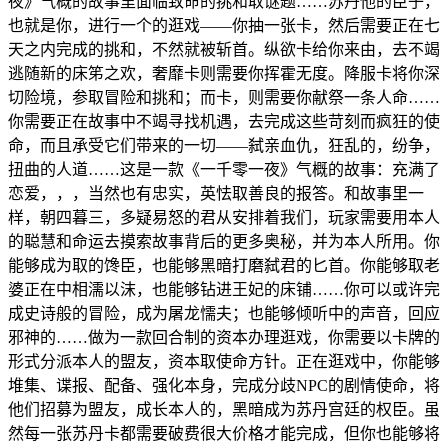
夜》气概的故事里面临致命的挑和取谜题……苏丹他的臣子，
也就是你，进行一个的逛戏——你抽一张卡，然后需要正在七
天之内完成的挑和，不然就被斩首。纵欲卡给你来由，去不竭
逃随新的床笫之欢，奢靡卡则需要你挥霍无度。降服卡将你深
切险境，参取冒险和挑和；而卡，则需要你献祭一条人命……
你需要正在故事中不竭寻找机遇，去完成这些苛刻而疯狂的使
命，而且承受它们带来的一切——弑亲血仇，狂乱的，纷争，
扭曲的人道……这是一款《一千零一夜》气概的故事：充满了
恋爱，，，当然也有忠实，英怯取善良的报答。和故事里一
样，朝四暮三，多疑易怒的君从安排着我们，玩家需要用本人
的聪慧和命运去摸索故事背后的更多奥秘，并为本人所用。你
能够成为取的馋臣，也能够黑暗打磨弑君的匕首。你能够取老
婆正在中相濡以沫，也能够钻进王妃的床铺……你可以或许完
成史诗般的冒险，成为屠龙懦夫；也能够倾听中的声音，回应
邪神的……做为一款回合制的资本办理逛戏，你需要以卡牌的
形式分派本人的盟友，资本取使命方针。正在逛戏中，你能够
堆集、谍报、配备、强化本身，完成分歧NPC的剧情使命，将
他们招募为盟友，成长本人的，黑暗成为苏丹宫廷的权臣。虽
然每一张苏丹卡都需要破费很大价格才能完成，但你也能够将