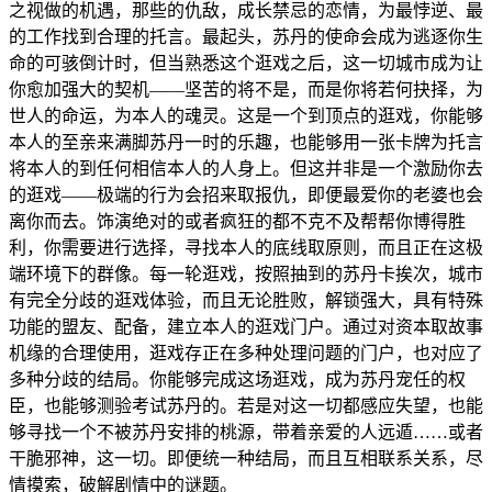
之视做的机遇，那些的仇敌，成长禁忌的恋情，为最悖逆、最
的工作找到合理的托言。最起头，苏丹的使命会成为逃逐你生
命的可骇倒计时，但当熟悉这个逛戏之后，这一切城市成为让
你愈加强大的契机——坚苦的将不是，而是你将若何抉择，为
世人的命运，为本人的魂灵。这是一个到顶点的逛戏，你能够
本人的至亲来满脚苏丹一时的乐趣，也能够用一张卡牌为托言
将本人的到任何相信本人的人身上。但这并非是一个激励你去
的逛戏——极端的行为会招来取报仇，即便最爱你的老婆也会
离你而去。饰演绝对的或者疯狂的都不克不及帮帮你博得胜
利，你需要进行选择，寻找本人的底线取原则，而且正在这极
端环境下的群像。每一轮逛戏，按照抽到的苏丹卡挨次，城市
有完全分歧的逛戏体验，而且无论胜败，解锁强大，具有特殊
功能的盟友、配备，建立本人的逛戏门户。通过对资本取故事
机缘的合理使用，逛戏存正在多种处理问题的门户，也对应了
多种分歧的结局。你能够完成这场逛戏，成为苏丹宠任的权
臣，也能够测验考试苏丹的。若是对这一切都感应失望，也能
够寻找一个不被苏丹安排的桃源，带着亲爱的人远遁……或者
干脆邪神，这一切。即便统一种结局，而且互相联系关系，尽
情摸索，破解剧情中的谜题。