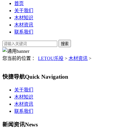
首页
关于我们
木材知识
木材资讯
联系我们
您当前的位置 ：
LETOU乐投
>
木材资讯
>
快捷导航
Quick Navigation
关于我们
木材知识
木材资讯
联系我们
新闻资讯
News