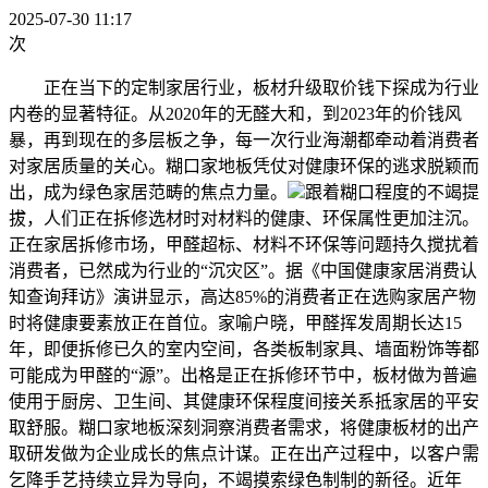
2025-07-30 11:17
次
正在当下的定制家居行业，板材升级取价钱下探成为行业
内卷的显著特征。从2020年的无醛大和，到2023年的价钱风
暴，再到现在的多层板之争，每一次行业海潮都牵动着消费者
对家居质量的关心。糊口家地板凭仗对健康环保的逃求脱颖而
出，成为绿色家居范畴的焦点力量。
跟着糊口程度的不竭提
拔，人们正在拆修选材时对材料的健康、环保属性更加注沉。
正在家居拆修市场，甲醛超标、材料不环保等问题持久搅扰着
消费者，已然成为行业的“沉灾区”。据《中国健康家居消费认
知查询拜访》演讲显示，高达85%的消费者正在选购家居产物
时将健康要素放正在首位。家喻户晓，甲醛挥发周期长达15
年，即便拆修已久的室内空间，各类板制家具、墙面粉饰等都
可能成为甲醛的“源”。出格是正在拆修环节中，板材做为普遍
使用于厨房、卫生间、其健康环保程度间接关系抵家居的平安
取舒服。糊口家地板深刻洞察消费者需求，将健康板材的出产
取研发做为企业成长的焦点计谋。正在出产过程中，以客户需
乞降手艺持续立异为导向，不竭摸索绿色制制的新径。近年