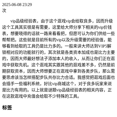
2025-06-08 23:29
次
vip品级经验表，由于这个逛戏vip会给取良多，因而升级
这个工具其实很是有需要，这里给大师分享下相关的vip价钱
表，想要晓得的话就一路来看看把，但愿可认为你们供给一些
帮帮把。这些就是目前所有的vip以及升级需要的经验值，能
够看到给取的工具仍是比力多的。一般来讲大师达到VIP5解
锁相对应的功能就行的，其次就是各类资本加成也是比力主要
的，因而大师最好想法子添加本人的收入，从而让你们正在逛
戏中获取先机。这个逛戏其实跟其他的逛戏差不多，仍然是前
期获取资本，因而大师想要正在逛戏中拿到各类步队，那么需
要思虑该当怎样搭配步队共存比力合适。我感觉把逛戏后面也
会插手一些福利系统，好比vip商城这个，对于良多玩家来说
是比力有用的。以上就是谜题vip品级经验表的相关内容，正
在这款逛戏中充值会给取不少特殊的工具。
标签