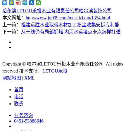
哈尔滨LETOU乐投木业有限责任公司
哈尔滨装饰公司
本文网址：
http://www.jrt999.com/mucaizixun/1354.html
上一篇：
福建远胜木业取得木材加工粉尘收集安拆专利能
下一篇：
从干线仍有局部拥堵 内河水运堵点卡点怎样打通
Copyright © 哈尔滨LETOU乐投木业有限责任公司 All rights
reserved
技术支持：
LETOU乐投
网站地图
|
XML
首页
电话
联系
业务咨询
0451-53888646