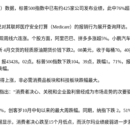
据，标普500指数中已有约425家公司发布业绩，此中76%
联邦医疗安全打算（Medicare）的报销行为展开查询拜访。
周线六连涨。个股方面，阿里巴巴、拼多多涨超5%。小鹏汽车
交货的轻质原油期货价钱下跌2。08美元，收于每桶70。40美
428。02点。标普500指数下跌104。39点，跌幅1。71%，报
日跌幅。
录得上涨，非必需消费品板块和科技板块跌幅最大。
 Bassuk）指出：“消费者决心、关税和企业盈利曾经成为市场走
客岁10月中旬以来的最大周跌幅。同期，纳指下跌 2。51%，标普
示，消费者决心跌至15个月低点，而沃尔玛业绩疲弱进一步