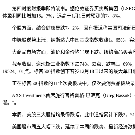
第四时度财报季即将竣事。据伦敦证券买卖所集团（LSEG）数
体盈利同比增加15。7%，远高于1月1日时预测的7。8%。
个股方面，结合健康暴跌7。2%，因有报道称美国司法部已对其
中概股逆势上涨，纳斯达克中国金龙指数收涨1。65%，实现
大商品市场方面，油价和金价均呈现下跌。纽约商品买卖所 4月
截至收盘，道琼斯工业指数下跌748。63点，跌幅1。69%，报43
19524。01点。标普500指数创下客岁12月18日以来的最大单
正在标普500指数的11个次要板块中，仅次要消费品板块
AXS Investments首席施行官格雷格·巴萨克（Greg
潮。”。
本周，美股三大股指均录得跌幅，此中道指累计下跌2。51%，创
美国股市周五大幅下跌，延续了本周的跌势。最新经济数据显