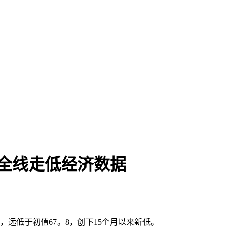
指全线走低经济数据
远低于初值67。8，创下15个月以来新低。