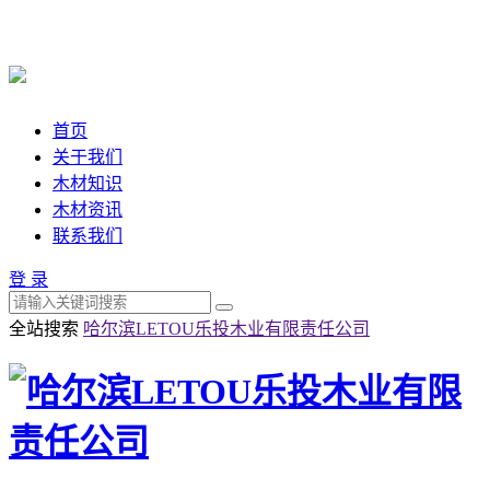
首页
关于我们
木材知识
木材资讯
联系我们
登 录
全站搜索
哈尔滨LETOU乐投木业有限责任公司