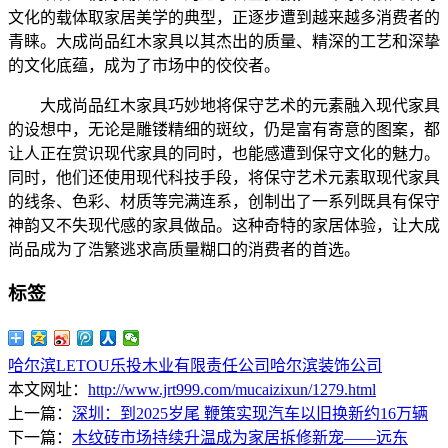
文化的载体取家居美学的典型，正逐步遭到越来越多消费者的
青睐。大成尚品红木家具以其杰出的质量、精深的工艺和深挚
的文化底蕴，成为了市场中的佼佼者。
大成尚品红木家具巧妙地将保守艺术的元素融入现代家具
的设想中，无论是雕镂精细的斑纹，仍是富有寄意的图案，都
让人正在赏识现代家具的同时，也能感遭到保守文化的魅力。
同时，他们还使用现代科技手段，将保守艺术元素取现代家具
的线条、色彩、材质等完满连系，创制出了一系列既具有保守
神韵又不失现代感的家具做品。这种奇特的家居体验，让大成
尚品成为了浩繁逃求高质量糊口的消费者的首选。
标签
哈尔滨LETOU乐投木业有限责任公司
哈尔滨装饰公司
本文网址：
http://www.jrt999.com/mucaizixun/1279.html
上一篇：
深圳：到2025岁尾 鞭策实现汽车以旧换新约16万辆
下一篇：
木纹砖市场持续升温成为家居拆修新宠——远东