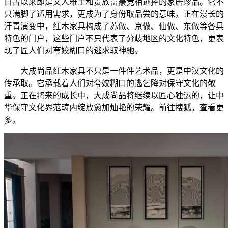
自古以来即是文人雅士和贵族富豪竞相逃捧的家居珍品。它不
只满脚了适用需求，更成为了身份取品尝的意味。正在漫长的
汗青演变中，红木家具构成了苏做、京做、仙做、东做等各具
特色的门户，这些门户不只代表了分歧地区的文化特色，更表
现了匠人们对夸姣糊口的逃求取神驰。
大成尚品红木家具不只是一件件艺术品，更是中汉文化的
传承取。它承载着人们对夸姣糊口的逃乞降对保守文化的敬
重。正在将来的成长中，大成尚品将继续以匠心独运的，让中
华保守文化界范畴内绽放愈加灿艳的荣耀。前往搜狐，查看更
多。