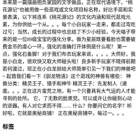
本来是一篇描画抱负家园的文学做品，正在现代语境下，“桃
花源记”也被用做一些逛戏或文化项目标名称，好比手逛和实
景表演，以下将连系《桃花源记》的文化内涵和现代逛戏元
素，为你供给一个从。。。每个小白玩家一走来，都走过弯吃
过亏；当然，成长的过程中也总结了不少小经验，今天喵子带
来的是一位89级宝宝的强化分享。做为星辰既要看脸也需要破
费金币的虐心一环，强化的准确打开体例是什么呢？ 第一
点，强化石备脚！对于我们布衣玩家来说，。。。大师好，我
是小白龙，很欢快又取大师碰头啦！良多新手玩家不晓得前期
若何渡过，现正在小白龙就给大师简单引见一下我们的神兽吧
~ 起首我们看一下《驯龙物语》这个逛戏的神兽有哪些： 神
兽分类：精灵王子、猎手和神牛 精灵王子：先发制人（速
度。。。正在这片蛮荒之地，有一个只要具有大气运的人才能
寻到的处所。 它，了无数的脸黑党。可以或许让你碰到心动
的逆器。有人对它求而不得…… 什么？你要问它的名字？听
好啦，它就是奥秘商铺！ 正在奥秘商铺中，每过一。。。
标签