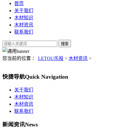
首页
关于我们
木材知识
木材资讯
联系我们
您当前的位置 ：
LETOU乐投
>
木材资讯
>
快捷导航
Quick Navigation
关于我们
木材知识
木材资讯
联系我们
新闻资讯
News