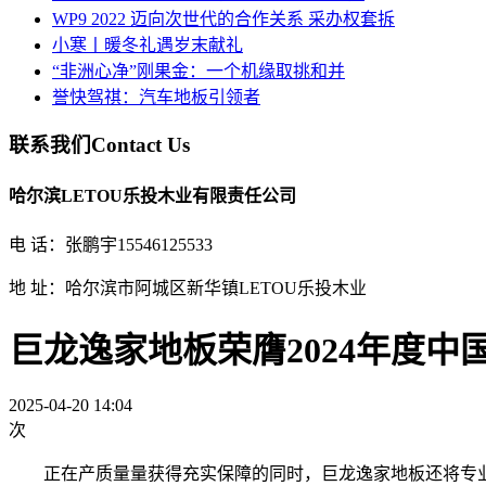
WP9 2022 迈向次世代的合作关系 采办权套拆
小寒丨暖冬礼遇岁末献礼
“非洲心净”刚果金：一个机缘取挑和并
誉快驾祺：汽车地板引领者
联系我们
Contact Us
哈尔滨LETOU乐投木业有限责任公司
电 话：张鹏宇15546125533
地 址：哈尔滨市阿城区新华镇LETOU乐投木业
巨龙逸家地板荣膺2024年度中
2025-04-20 14:04
次
正在产质量量获得充实保障的同时，巨龙逸家地板还将专业