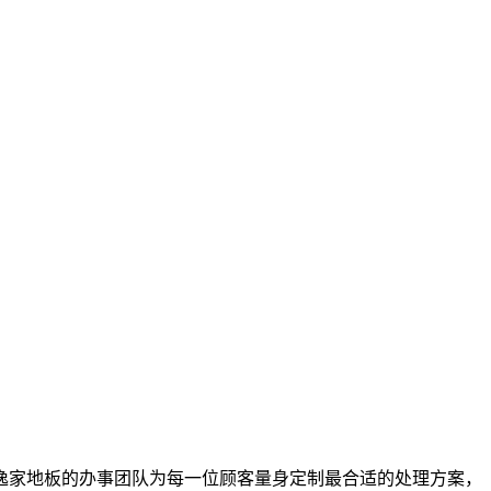
家地板的办事团队为每一位顾客量身定制最合适的处理方案，