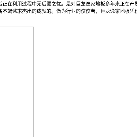
者正在利用过程中无后顾之忧。是对巨龙逸家地板多年来正在产
畴不竭逃求杰出的成就的。做为行业的佼佼者，巨龙逸家地板凭