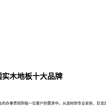
国实木地板十大品牌
的办事贯彻到每一位客户的需求中。从选材到专业安拆，巨龙逸