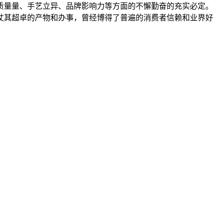
质量量、手艺立异、品牌影响力等方面的不懈勤奋的充实必定。
仗其超卓的产物和办事，曾经博得了普遍的消费者信赖和业界好