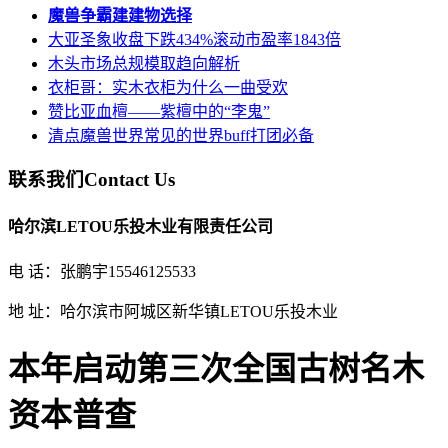
魔兽争霸建建物选择
大亚圣象收盘下跌434%滚动市盈率1843倍
木头市场总规模取趋向解析
衣柜哥：实木衣柜为什么一曲受欢
赞比亚血檀——紫檀中的“李鬼”
清点魔兽世界常见的世界buff打团必备
联系我们
Contact Us
哈尔滨LETOU乐投木业有限责任公司
电 话：张鹏宇15546125533
地 址：哈尔滨市阿城区新华镇LETOU乐投木业
本年启动第三次全国古树名木
资本普查