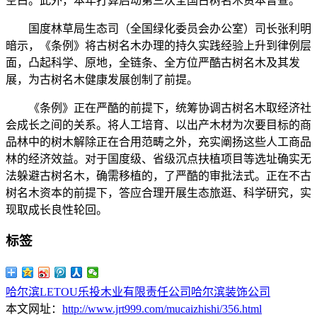
空白。此外，本年打算启动第三次全国古树名木资本普查。
国度林草局生态司（全国绿化委员会办公室）司长张利明
暗示，《条例》将古树名木办理的持久实践经验上升到律例层
面，凸起科学、原地，全链条、全方位严酷古树名木及其发
展，为古树名木健康发展创制了前提。
《条例》正在严酷的前提下，统筹协调古树名木取经济社
会成长之间的关系。将人工培育、以出产木材为次要目标的商
品林中的树木解除正在合用范畴之外，充实阐扬这些人工商品
林的经济效益。对于国度级、省级沉点扶植项目等选址确实无
法躲避古树名木，确需移植的，了严酷的审批法式。正在不古
树名木资本的前提下，答应合理开展生态旅逛、科学研究，实
现取成长良性轮回。
标签
哈尔滨LETOU乐投木业有限责任公司
哈尔滨装饰公司
本文网址：
http://www.jrt999.com/mucaizhishi/356.html