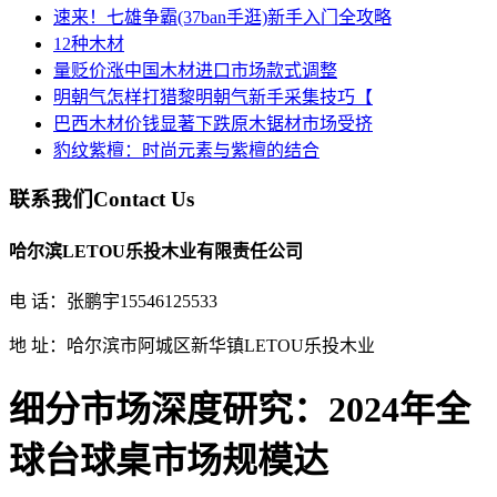
速来！七雄争霸(37ban手逛)新手入门全攻略
12种木材
量贬价涨中国木材进口市场款式调整
明朝气怎样打猎黎明朝气新手采集技巧【
巴西木材价钱显著下跌原木锯材市场受挤
豹纹紫檀：时尚元素与紫檀的结合
联系我们
Contact Us
哈尔滨LETOU乐投木业有限责任公司
电 话：张鹏宇15546125533
地 址：哈尔滨市阿城区新华镇LETOU乐投木业
细分市场深度研究：2024年全
球台球桌市场规模达