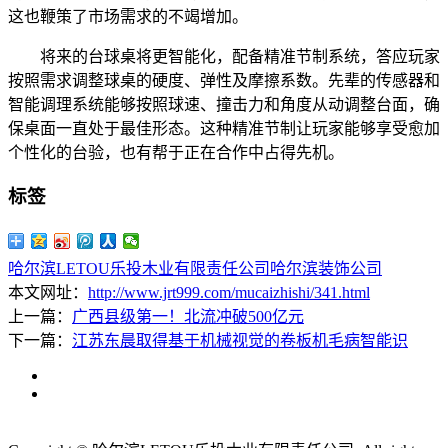
这也鞭策了市场需求的不竭增加。
将来的台球桌将更智能化，配备精准节制系统，答应玩家
按照需求调整球桌的硬度、弹性及摩擦系数。先辈的传感器和
智能调理系统能够按照球速、撞击力和角度从动调整台面，确
保桌面一直处于最佳形态。这种精准节制让玩家能够享受愈加
个性化的台验，也有帮于正在合作中占得先机。
标签
哈尔滨LETOU乐投木业有限责任公司
哈尔滨装饰公司
本文网址：
http://www.jrt999.com/mucaizhishi/341.html
上一篇：
广西县级第一！北流冲破500亿元
下一篇：
江苏东晨取得基于机械视觉的卷板机毛病智能识