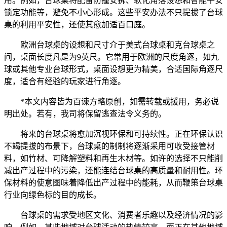
用。例如，台球桌将配备防撞安拆、软化角落设想和智能平安
锁定功能等，避免不小心形成。这些平安办法不只提拔了台球
桌的利用平安性，还使其愈加适百口庭。
欧洲台球桌的设想和尺寸介于美式台球桌和克台球桌之
间，桌面长度凡是为9英尺。它常用于欧洲的尺度角逐，如九
球或其他专业台球形式，桌面设想更为精美，合适国际角逐尺
度，适合有经验的玩家进行角逐。
*本文内容皆为百谏方略原创，如需转载或援用，务必说
明出处。若有，我司将保留逃查法令义务的。
将来的台球桌将愈加沉视环保和可持续性。正在环保认识
不竭提拔的布景下，台球桌的制制将逐渐采用可收受接管材
料，如竹材、可降解塑料和再生木材等。如许的选择不只能削
减出产过程中的污染，还能连结台球桌的高质量和耐用性。环
保材料的使意图味着降低出产过程中的能耗，从而鞭策台球桌
行业向绿色标的目的成长。
台球桌的需求受地区文化、消费者乐趣以及经济情况的影