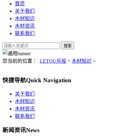
首页
关于我们
木材知识
木材资讯
联系我们
您当前的位置 ：
LETOU乐投
>
木材知识
>
快捷导航
Quick Navigation
关于我们
木材知识
木材资讯
联系我们
新闻资讯
News