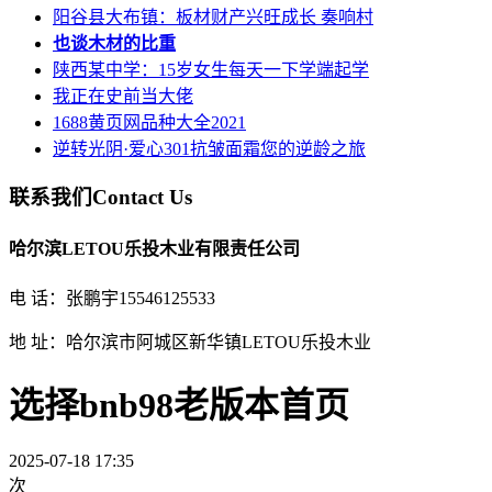
阳谷县大布镇：板材财产兴旺成长 奏响村
也谈木材的比重
陕西某中学：15岁女生每天一下学端起学
我正在史前当大佬
1688黄页网品种大全2021
逆转光阴·爱心301抗皱面霜您的逆龄之旅
联系我们
Contact Us
哈尔滨LETOU乐投木业有限责任公司
电 话：张鹏宇15546125533
地 址：哈尔滨市阿城区新华镇LETOU乐投木业
选择bnb98老版本首页
2025-07-18 17:35
次