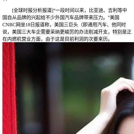
[全球时报分析报道]“一段时间以来，比亚迪、吉利等中
国自从品牌的兴起给不少外国汽车品牌带来压力。”美国
CNBC网坐18日报道称，美国三巨头（即通用汽车、他同时
说，美国三大车企需要采纳更峻厉的办法削减开支，特别是正
在内燃机营业方面，由于这是目前利润的次要来历。