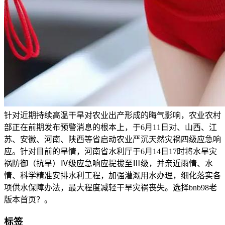
针对近期持续高温干旱对农业出产形成的晦气影响，农业农村
部正在前期发布预警消息的根本上，于6月11日对、山西、江
苏、安徽、河南、陕西等省启动农业严沉天然灾祸四级应急响
应。针对目前的旱情，河南省水利厅于6月14日17时将水旱灾
祸防御（抗旱）Ⅳ级应急响应提拔至Ⅲ级，并亲近雨情、水
情、科学精准安排水利工程，加强灌溉用水办理，细化落实各
项供水保障办法，最大程度减轻干旱灾祸丧失。选择bnb98老
版本首页？。
标签