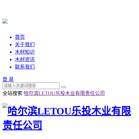
首页
关于我们
木材知识
木材资讯
联系我们
登 录
全站搜索
哈尔滨LETOU乐投木业有限责任公司