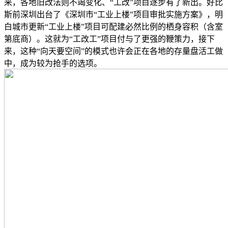
来，各地旧改法则不竭变化、“工改”项目逐步有了新出。好比
斯前深圳出台了《深圳市“工业上楼”项目审批实施方案》，明
白城市更新“工业上楼”项目可配建必然比例的栖身容积（含室
第底商）。这就为“工改工”项目付与了更强的鞭策力，接下
来，这种“向天要空间”的模式也许会正在各地的存量盘活工做
中，成为较为抢手的选项。