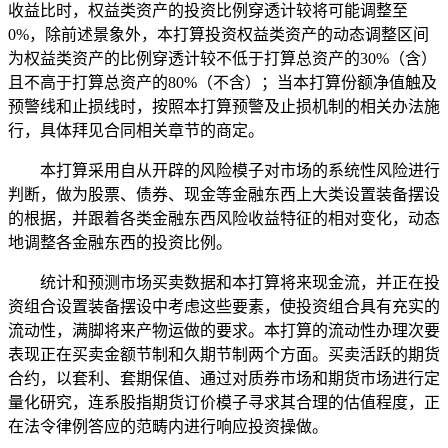
收益比时，权益类资产的投资比例穿透计较将可能调整至
0%，除前述景象外，本打算投资权益类资产的动态调整区间
为权益类资产的比例穿透计较不低于打算总资产的30%（含）
且不高于打算总资产的80%（不含）；当本打算份额净值触及
预警线和止损线时，按照本打算预警及止损机制的相关办法施
行，具体拜见合同相关章节的商定。
本打算采用自从开辟的风险模子对市场的系统性风险进行
判断，做为股票、债券、现金等金融东西上大类设置装备摆设
的根据，并跟着各类金融东西风险收益特征的相对变化，动态
地调整各金融东西的投资比例。
统计和预测市场买卖数据和本打算将来现金流，并正在投
资组合设置装备摆设中考虑这些要素，使投资组合具有充实的
流动性，满脚将来产物运做的要求。本打算的流动性办理次要
表现正在买卖金额节制和久期节制两个方面。买卖活跃的期货
合约，以套利、套期保值、通过对质券市场和期货市场进行定
量化研究，连系股指期货订价模子寻求其合理的估值程度，正
在法令律例答应的范畴内进行响应投资操做。