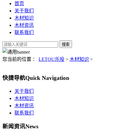
首页
关于我们
木材知识
木材资讯
联系我们
您当前的位置 ：
LETOU乐投
>
木材知识
>
快捷导航
Quick Navigation
关于我们
木材知识
木材资讯
联系我们
新闻资讯
News