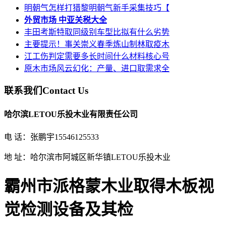
明朝气怎样打猎黎明朝气新手采集技巧【
外贸市场 中亚关税大全
丰田考斯特取同级别车型比拟有什么劣势
主要提示！事关崇义春季炼山制林取疫木
江工伤判定需要多长时间什么材料核心号
原木市场风云幻化：产量、进口取需求全
联系我们
Contact Us
哈尔滨LETOU乐投木业有限责任公司
电 话：张鹏宇15546125533
地 址：哈尔滨市阿城区新华镇LETOU乐投木业
霸州市派格蒙木业取得木板视
觉检测设备及其检