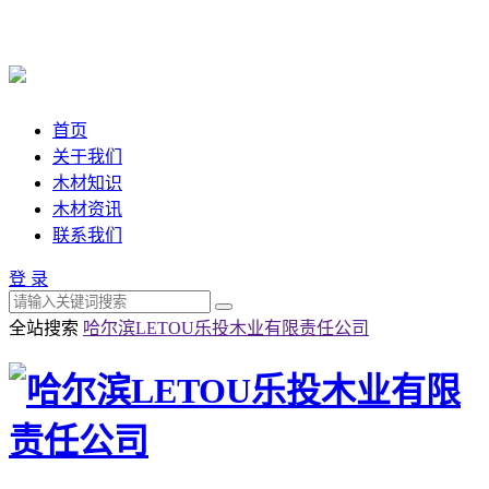
首页
关于我们
木材知识
木材资讯
联系我们
登 录
全站搜索
哈尔滨LETOU乐投木业有限责任公司