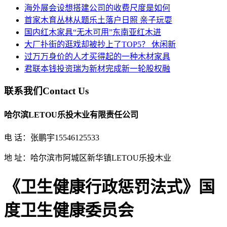
海外展会设想搭建公司的收费尺度是如何
首家木育丛林从题乐土落户日照 亲子玩耍
国内红木家具“无木可用”东南亚红木进
大厂扑街的逛戏却被抄上了TOP5？ 休闲新
过万万身价的人才买得起的一种木材家具
君联本钱投资瑞为新材完成新一轮股权融
联系我们
Contact Us
哈尔滨LETOU乐投木业有限责任公司
电 话：张鹏宇15546125533
地 址：哈尔滨市阿城区新华镇LETOU乐投木业
《卫生健康行政惩罚法式》国
度卫生健康委员会