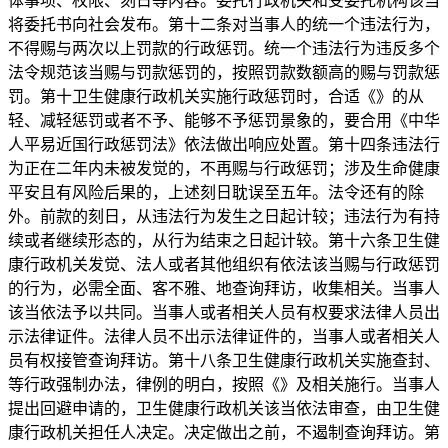
体事项、权限、刻日等内容。委托行政机关和受委托机构该当
将委托书向社会发布。第十二条对当事人的统一个违法行为，
不得赐与两次以上罚款的行政惩罚。统一个违法行为违反多个
法令规范该当赐与罚款惩罚的，按照罚款数额高的赐与罚款惩
罚。第十卫生健康行政机关实施行政惩罚时，合适《》的从
轻、减轻惩罚或者不予、能够不予惩罚景象的，要合用《中华
人平易近国行政惩罚法》依法做出响应处置。第十四条违法行
为正在二年内未被发觉的，不再赐与行政惩罚；涉及生命健康
平安且有风险后果的，上述刻日耽误至五年。法令还有的除
外。前款的刻日，从违法行为发生之日起计较；违法行为有持
续或者继续形态的，从行为结束之日起计较。第十六条卫生健
康行政机关发觉、法人或者其他组织有依法该当赐与行政惩罚
的行为，必需全面、客不雅、地查询拜访，收集相关。当事人
该当依法予以共同。当事人或者相关人员有权要求法律人员出
示法律证件。法律人员不出示法律证件的，当事人或者相关人
员有权接管查询拜访。第十八条卫生健康行政机关实施查封、
等行政强制办法，律例的明白，按照《》及相关施行。当事人
提出回避申请的，卫生健康行政机关该当依法审查，由卫生健
康行政机关担任人决定。决定做出之前，不遏制查询拜访。第