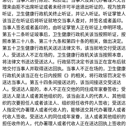
惩罚，当事人进行陈述、和质证。当事人及其代办署理人无合
理来由拒不出席听证或者未经许可半途退出听证的，视为放弃
听证，卫生健康行政机关终止听证，并记入听证。听证掌管人
该当正在听证后将听证就地交当事人查对，并签名或者盖印。
当事人签名或者盖印的，由听证掌管人正在听证上申明环境。
第五十二条听证竣事后，卫生健康行政机关该当按照听证，按
照本第三十八条、第三十九条和第四十条的相关，做出决定。
第五十卫生健康行政机关送达法律文书，该当就地交付受送达
人，受送达人不正在场的，卫生健康行政机关该当按照本章，
将法律文书送达受送达人。行政惩罚决定书该当正在宣布后就
地交付当事人并取得送达回执。当事人不正在场的，卫生健康
行政机关该当正在七日内按照《》的相关，将行政惩罚决定书
送达当事人。第五十四条间接送达的，该当间接送交受送达
人。受送达人是的，本人不正在交他的同住成年家眷签收；受
送达人是法人或者其他组织的，该当由法人的代表人、其他组
织的次要担任人或者该法人、组织担任收件的人签收；受送达
人指定代办署理人或者代收人的，能够送交其代办署理人或者
代收人签收。受送达人的同住成年家眷，法人或者其他组织的
担任收件的人，代办署理人或者代收人正在送达回执上签收的