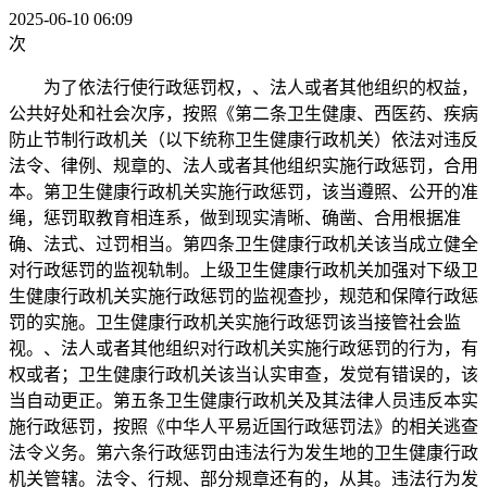
2025-06-10 06:09
次
为了依法行使行政惩罚权，、法人或者其他组织的权益，
公共好处和社会次序，按照《第二条卫生健康、西医药、疾病
防止节制行政机关（以下统称卫生健康行政机关）依法对违反
法令、律例、规章的、法人或者其他组织实施行政惩罚，合用
本。第卫生健康行政机关实施行政惩罚，该当遵照、公开的准
绳，惩罚取教育相连系，做到现实清晰、确凿、合用根据准
确、法式、过罚相当。第四条卫生健康行政机关该当成立健全
对行政惩罚的监视轨制。上级卫生健康行政机关加强对下级卫
生健康行政机关实施行政惩罚的监视查抄，规范和保障行政惩
罚的实施。卫生健康行政机关实施行政惩罚该当接管社会监
视。、法人或者其他组织对行政机关实施行政惩罚的行为，有
权或者；卫生健康行政机关该当认实审查，发觉有错误的，该
当自动更正。第五条卫生健康行政机关及其法律人员违反本实
施行政惩罚，按照《中华人平易近国行政惩罚法》的相关逃查
法令义务。第六条行政惩罚由违法行为发生地的卫生健康行政
机关管辖。法令、行规、部分规章还有的，从其。违法行为发