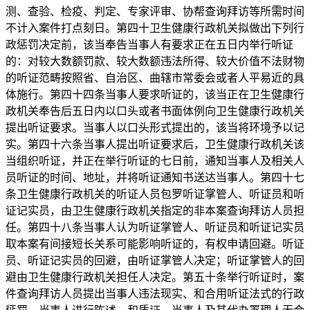
测、查验、检疫、判定、专家评审、协帮查询拜访等所需时间
不计入案件打点刻日。第四十卫生健康行政机关拟做出下列行
政惩罚决定前，该当奉告当事人有要求正在五日内举行听证
的：对较大数额罚款、较大数额违法所得、较大价值不法财物
的听证范畴按照省、自治区、曲辖市常委会或者人平易近的具
体施行。第四十四条当事人要求听证的，该当正在卫生健康行
政机关奉告后五日内以口头或者书面体例向卫生健康行政机关
提出听证要求。当事人以口头形式提出的，该当将环境予以记
实。第四十六条当事人提出听证要求后，卫生健康行政机关该
当组织听证，并正在举行听证的七日前，通知当事人及相关人
员听证的时间、地址，并将听证通知书送达当事人。第四十七
条卫生健康行政机关的听证人员包罗听证掌管人、听证员和听
证记实员，由卫生健康行政机关指定的非本案查询拜访人员担
任。第四十八条当事人认为听证掌管人、听证员和听证记实员
取本案有间接短长关系可能影响听证的，有权申请回避。听证
员、听证记实员的回避，由听证掌管人决定；听证掌管人的回
避由卫生健康行政机关担任人决定。第五十条举行听证时，案
件查询拜访人员提出当事人违法现实、和合用听证法式的行政