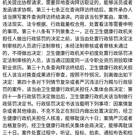
机关提出协帮请求，需要异地查询拜访取证的，能够派员或者
发函请求协帮。第三十七条正在查询拜访终结后，案件承办人
该当撰写案件查询拜访终结演讲。内容该当包罗案由、案情、
违法现实、法令根据、行政裁量权合用、处置看法等需要申明
的事项。第三十八条有下列景象之一，正在卫生健康行政机关
担任人做出行政惩罚的决定之前，该当由处置行政惩罚决定法
制审核的人员进行法制审核；未经法制审核或者审核未通过
的，不得做出决定：卫生健康行政机关中初度处置行政惩罚决
定法制审核的人员，该当通过国度同一法令职业资历测验取律
职业资历。第三十九条查询拜访终结后，卫生健康行政机关担
任人该当对换查成果进行审查，按照不怜悯况，别离做出如下
决定：第四十条对下列情节复杂或者严沉违法行为赐与行政惩
罚的案件，该当由卫生健康行政机关担任人集体会商决定：第
四十一条行政惩罚决定做出后，卫生健康行政机关该当制做行
政惩罚决定书。行政惩罚决定书该当载明下列事项：因案情复
杂或者其他缘由，不克不及正在刻日内做出处置决定的，经卫
生健康行政机关担任人核准，能够耽误六十日；案情严沉或者
出格复杂的，经卫生健康行政机关集体会商决定，能够再耽误
三十日。案件处置过程中，听证、投标、拍卖、通知布告和检