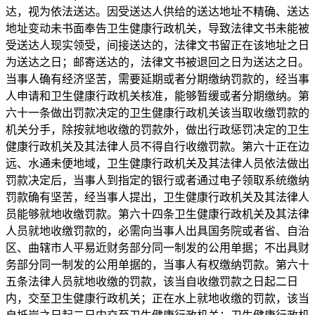
达，视为依法送达。因受送达人供给的送达地址不精确、送达
地址变动未书面奉告卫生健康行政机关，导致法律文书未能被
受送达人现实领受，间接送达的，法律文书留正在该地址之日
为送达之日；邮寄送达的，法律文书被退回之日为送达之日。
当事人确有经济坚苦，需要延期或者分期缴纳罚款的，经当事
人申请和卫生健康行政机关核准，能够暂缓或者分期缴纳。第
六十一条做出罚款决定的卫生健康行政机关该当取收缴罚款的
机关分手，除按就地收缴的罚款外，做出行政惩罚决定的卫生
健康行政机关及其法律人员不得自行收缴罚款。第六十正在边
远、水通未便地域，卫生健康行政机关及其法律人员依法做出
罚款决定后，当事人到指定的银行或者通过电子领取系统缴纳
罚款确有坚苦，经当事人提出，卫生健康行政机关及其法律人
员能够就地收缴罚款。第六十四条卫生健康行政机关及其法律
人员就地收缴罚款的，必需向当事人出具国务院或者省、自治
区、曲辖市人平易近财务部分同一制发的公用单据；不出具财
务部分同一制发的公用单据的，当事人有权缴纳罚款。第六十
五条法律人员就地收缴的罚款，该当自收缴罚款之日起二日
内，交至卫生健康行政机关；正在水上就地收缴的罚款，该当