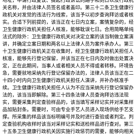
地址，申请行政复议、提起行政诉讼的路子和刻日以及行政机
关名称，并由法律人员签名或者盖印。第三十二条卫生健康行
政机关对发觉的违法行为线索，该当予以初步查询拜访或者核
实。合适下列前提的，该当正在七日内立案，案情复杂的，经
卫生健康行政机关担任人核准，能够耽误七日。合用简略单纯
法式的除外：卫生健康行政机关对决定立案的该当制做立案演
讲，并确定立案日期和两名以上法律人员为案件承办人。第三
十卫生健康行政机关正在收集时，经卫生健康行政机关担任人
核准，能够先行登记保留，并该当正在七日内及时做出处置决
定，正在此期间，当事人或者相关人员不得或者转移。环境告
急，需要就地采纳先行登记保留办法的，法律人员该当正在二
十四小时内向卫生健康行政机关担任人演讲，并补办核准手
续。卫生健康行政机关担任人认为不应当采纳先行登记保留办
法的，该当当即解除。第三十四条法律人员查询拜访违法现
实，需要采集判定查验样品的，该当填写采样记实并对采集样
品加贴封条。需要时，可由专业手艺人员进入现场供给手艺支
撑。所采集的样品该当标明编号并及时进行查验或者判定。判
定查验机构收样时该当对采样记实和送检样品进行查对。第三
十五条卫生健康行政机关因实施行政惩罚的需要，能够向相关