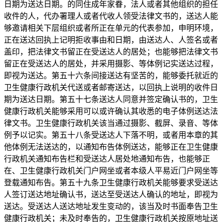
日期为送达日期。的同住成年家眷，法人或者其他组织的担任
收件的人，代办署理人或者代收人领受法律文书的，送达人能
够邀请相关下层组织或者所正在单元的代表参加，申明环境，
正在送达回执上记明拒收事由和日期，由送达人、人签名或者
盖印，把法律文书留正在受送达人的居处；也能够把法律文书
留正在受送达人的居处，并采用摄影、等体例记实送达过程，
即视为送达。第五十六条间接送达有坚苦的，能够委托就近的
卫生健康行政机关代送或者邮寄送达，以回执上说明的收件日
期为送达日期。第五十七条送达人同意并签定确认书的，卫生
健康行政机关能够采用可以或许确认其收悉的电子体例送达法
律文书。卫生健康行政机关该当通过摄影、截屏、录音、等体
例予以记实。第五十八条受送达人下落不明，或者用本章的其
他体例无法送达的，以通知布告体例送达，能够正在卫生健康
行政机关通知布告栏和受送达人居处地通知布告，也能够正
在、卫生健康行政机关门户网坐或者本级人平易近门户网坐等
登载通知布告。第五十九条卫生健康行政机关能够要求受送达
人签订送达地址确认书，送达至受送达人确认的地址，即视为
送达。受送达人送达地址发生变动的，该当及时书面奉告卫生
健康行政机关；未及时奉告的，卫生健康行政机关按原地址送