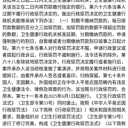
自抵岸之日起二日内交至卫生健康行政机关；卫生健康行政机
关该当正在二日内将罚款缴付指定的银行。第六十六条当事人
过期不履行行政惩罚决定的，做出行政惩罚决定的卫生健康行
政机关能够采纳下列办法：（一）到期不缴纳罚款的，每日按
罚款数额的百分之三加惩罚款，加惩罚款的数额不得超出罚款
的数额；卫生健康行政机关核准延期、分期缴纳罚款的，申请
强制施行的刻日，自暂缓或者分期缴纳罚款刻日竣事之日起计
较。第六十七条当事人对行政惩罚决定不服，申请行政复议或
者提起行政诉讼，行政惩罚不遏制施行，法令还有的除外。第
六十八条除就地惩罚决定外，行政惩罚决定履行或者施行后，
案件承办人该当经核准做了案演讲，并将相关案件材料进行拾
掇拆订，由案件承办人签名或者盖印，归档保留。第七十条外
国人、无国籍人、外国组织正在中华人平易近国范畴内有违反
卫生健康法令、律例及规章的行为，该当赐与行政惩罚的，合
用本。第七十一条本自2025年6月1日起施行。《卫生行政惩罚
法式》（卫生部令第53号）同时废止。按照《中华人平易近国
行政惩罚法》（以下简称《行政惩罚法》）相关和国务院相关
要求，我委组织对《卫生行政惩罚法式》（卫生部令第53号）
进行了修订完美，构成《卫生健康行政惩罚法式》（以下简称