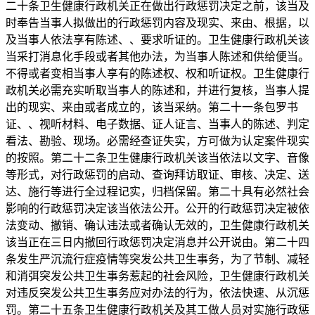
二十条卫生健康行政机关正在做出行政惩罚决定之前，该当及
时奉告当事人拟做出的行政惩罚内容及现实、来由、根据，以
及当事人依法享有陈述、、要求听证的。卫生健康行政机关该
当采打消息化手段或者其他办法，为当事人陈述和供给便当。
不得或者变相当事人享有的陈述权、权和听证权。卫生健康行
政机关必需充实听取当事人的陈述和，并进行复核，当事人提
出的现实、来由或者成立的，该当采纳。第二十一条包罗书
证、、视听材料、电子数据、证人证言、当事人的陈述、判定
看法、勘验、现场。必需经查证失实，方可做为认定案件现实
的按照。第二十二条卫生健康行政机关该当依法以文字、音像
等形式，对行政惩罚的启动、查询拜访取证、审核、决定、送
达、施行等进行全过程记实，归档保留。第二十具有必然社会
影响的行政惩罚决定该当依法公开。公开的行政惩罚决定被依
法变动、撤销、确认违法或者确认无效的，卫生健康行政机关
该当正在三日内撤回行政惩罚决定消息并公开说由。第二十四
条发生严沉流行症疫情等突发公共卫生事务，为了节制、减轻
和消弭突发公共卫生事务惹起的社会风险，卫生健康行政机关
对违反突发公共卫生事务应对办法的行为，依法快速、从沉惩
罚。第二十五条卫生健康行政机关及其工做人员对实施行政惩