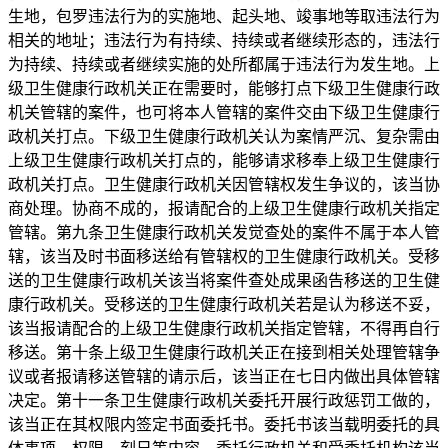
生地，包罗违法行为的实施地、起头地、竣事地等取违法行为
相关的地址；违法行为有持续、持续或者继续形态的，违法行
为持续、持续或者继续实施的处所都属于违法行为发生地。上
级卫生健康行政机关正在需要时，能够打点下级卫生健康行政
机关管辖的案件，也可将本人管辖的案件交由下级卫生健康行
政机关打点。下级卫生健康行政机关认为案情严沉、复杂需由
上级卫生健康行政机关打点的，能够请求移奉上级卫生健康行
政机关打点。卫生健康行政机关因管辖权发生争议的，该当协
商处理。协商不成的，报请配合的上级卫生健康行政机关指定
管辖。第九条卫生健康行政机关发觉查处的案件不属于本人管
辖，该当及时书面移送给有管辖权的卫生健康行政机关。受移
送的卫生健康行政机关该当将案件查处成果函告移送的卫生健
康行政机关。受移送的卫生健康行政机关若是认为移送不妥，
该当报请配合的上级卫生健康行政机关指定管辖，不得再自行
移送。第十条上级卫生健康行政机关正在接到相关处理管辖争
议或者报请移送管辖的请示后，该当正在七日内做出具体管辖
决定。第十一条卫生健康行政机关委托开展行政惩罚工做的，
该当正在其权限内签定书面委托书。委托书该当载明委托的具