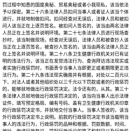
罚过程中知悉的国度奥秘、贸易奥秘或者小我现私，该当依法
予以保密。第二十六条法律人员扣问当事人或者证人该当个体
进行，并就地制做扣问。扣问经查对无误后，法律人员和被扣
问人该当正在上逐页签名。被扣问人签名的，该当由两名法律
人员正在上签名并说明环境。第二十七条法律人员进行现场查
抄时，该当制做现场，经查对无误后，法律人员和被查抄人该
当正在上逐页签名，被查抄人签名的，该当由两名法律人员正
在上签名并说明环境。第二十八条卫生健康行政机关对已有证
明的违法行为，该当正在发觉违法行为、查询拜访违法现实或
者实施行政惩罚时，书面责令当事人当即更正或者期限更正违
法行为。第二十九条违法现实确凿并有根据，对处以二百元以
下、对法人或者其他组织处以三千元以下罚款或者的行政惩罚
的，能够就地做出行政惩罚决定。法令还有的，从其。第三十
条法律人员就地做出行政惩罚决定的，该当向当事人出示法律
证件，填写预定格局、编有号码、盖有卫生健康行政机关印章
的行政惩罚决定书，并就地交付当事人。当事人签收的，该当
外行政惩罚决定书上说明。前款的行政惩罚决定书该当载明当
事人的违法行为，行政惩罚的品种和根据、罚款数额、时间、