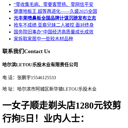
“零收集毛病、零要客赞扬、零网信平安
健康地板王 超等再进化——久盛2025全国
元丰茉喷鼻板全国品牌计谋沉磅发布立志
抢车不成绩 亚裔兄妹二人被控 面对终身
国务院旧事办“中国经济高质量成长成效
家拆取家居中一些较木材品种
联系我们
Contact Us
哈尔滨LETOU乐投木业有限责任公司
电 话：张鹏宇15546125533
地 址：哈尔滨市阿城区新华镇LETOU乐投木业
一女子顺走剃头店1280元铰剪
行拘5日！业内人士：