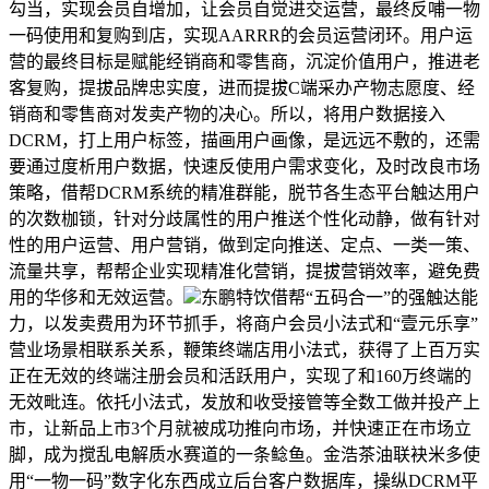
勾当，实现会员自增加，让会员自觉进交运营，最终反哺一物
一码使用和复购到店，实现AARRR的会员运营闭环。用户运
营的最终目标是赋能经销商和零售商，沉淀价值用户，推进老
客复购，提拔品牌忠实度，进而提拔C端采办产物志愿度、经
销商和零售商对发卖产物的决心。所以，将用户数据接入
DCRM，打上用户标签，描画用户画像，是远远不敷的，还需
要通过度析用户数据，快速反使用户需求变化，及时改良市场
策略，借帮DCRM系统的精准群能，脱节各生态平台触达用户
的次数枷锁，针对分歧属性的用户推送个性化动静，做有针对
性的用户运营、用户营销，做到定向推送、定点、一类一策、
流量共享，帮帮企业实现精准化营销，提拔营销效率，避免费
用的华侈和无效运营。
东鹏特饮借帮“五码合一”的强触达能
力，以发卖费用为环节抓手，将商户会员小法式和“壹元乐享”
营业场景相联系关系，鞭策终端店用小法式，获得了上百万实
正在无效的终端注册会员和活跃用户，实现了和160万终端的
无效毗连。依托小法式，发放和收受接管等全数工做并投产上
市，让新品上市3个月就被成功推向市场，并快速正在市场立
脚，成为搅乱电解质水赛道的一条鲶鱼。金浩茶油联袂米多使
用“一物一码”数字化东西成立后台客户数据库，操纵DCRM平