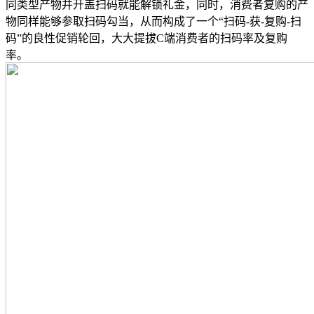
同类型产物并开盖扫码就能解锁礼金，同时，消费者复购的产
物同样能够参取扫码勾当，从而构成了一个“扫码-获-复购-扫
码”的良性促销轮回，大大提拔C端消费者的扫码率及复购
率。