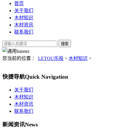
首页
关于我们
木材知识
木材资讯
联系我们
您当前的位置 ：
LETOU乐投
>
木材知识
>
快捷导航
Quick Navigation
关于我们
木材知识
木材资讯
联系我们
新闻资讯
News