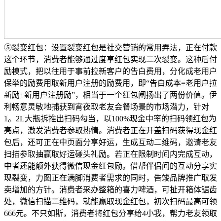
⑤裂变红包：设置裂变红包是社交营销的常用弄法，正在付款
这个环节，消费者能够通过度享红包实现二次裂变。这种后付
励模式，把以往用于事前拉新客户的告白费用，分化成老用户
保举的励费用取新用户注册的励费用，即“告白成本=老用户拉
新励+新用户注册励”，相当于一个红包阐扬出了两份价值。伊
利畅意灵敏地捕获到宵夜取老友会餐场景的市场潜力，针对
1。2L大瓶拆推出扫码勾当，以100%现金中率的扫码领红包为
亮点，激发消费者参取热情。消费者正在开盖扫码获得现金红
包后，还可正在中页面分享好运，生成互动二维码，邀请老友
扫描参取抽赢取好运碰头礼励。若正在限制时间内完成互动，
中者还能额外获得微信现金红包励。借帮伴侣间的互动分享实
现裂变，力图正在满脚消费者需求的同时，告竣品牌推广取发
卖增加的方针。消费者采办整箱的喜力啤酒，可扯开箱体锯齿
处，微信扫描二维码，就能赢取现金红包，初次扫码最高可领
666元。不只如斯，消费者将红包分享给4小我，帮力老友领取