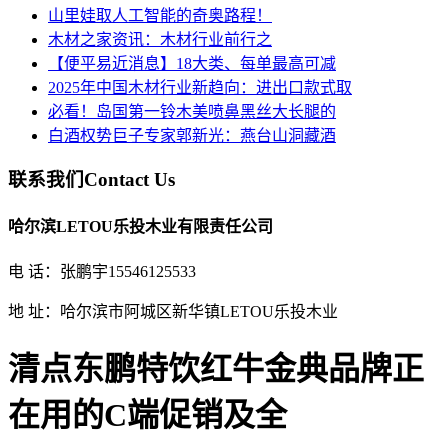
山里娃取人工智能的奇奥路程！
木材之家资讯：木材行业前行之
【便平易近消息】18大类、每单最高可减
2025年中国木材行业新趋向：进出口款式取
必看！岛国第一铃木美喷鼻黑丝大长腿的
白酒权势巨子专家郭新光：燕台山洞藏酒
联系我们
Contact Us
哈尔滨LETOU乐投木业有限责任公司
电 话：张鹏宇15546125533
地 址：哈尔滨市阿城区新华镇LETOU乐投木业
清点东鹏特饮红牛金典品牌正
在用的C端促销及全