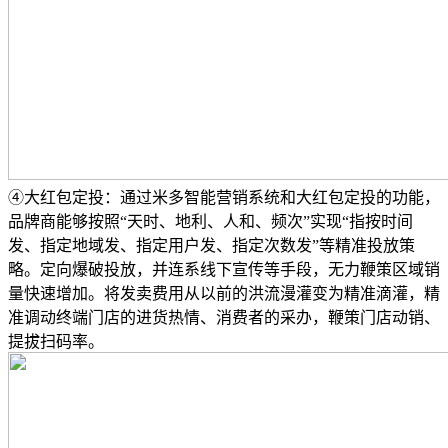
④大红包定投：通过米多智能营销系统和大红包定投的功能，
品牌商能够按照“天时、地利、人和、频次”实现“指按时间
发、指定地域发、指定用户发、指定次数发”等精准投放策
略。定向爆破投放，并连系线下宣传等手段，无力鞭策区域销
量快速增加。将发卖费用从以前的洪流漫灌变为精准滴灌，精
准调动终端门店的进货热情、消费者的采办，鞭策门店动销、
提拔扫码率。