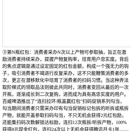
③第N瓶红包：消费者采办N次以上产物可参取抽，旨正在激
励消费者持续采办，提拔产物复购率，培育用户忠实度。背后
的焦点逻辑是通过设定固定的红包金额，构成一个强无力的钩
子，吸引消费者不竭进行反复采办，这不只能鞭策消费者的多
次，更正在潜移默化中培育了消费者的扫码习惯。当这种弄法
取阶梯式的领取品法则彼此共同时，消费者变回从最后的一次
开瓶，逐渐成长到二次复购，进而成为具有高忠实度的用户。
百威啤酒推出了“连扫拉环/瓶盖赢红包”扫码促销系列勾当，
勾当期间消费者只需采办印有勾当促销标记包拆的听拆或瓶拆
产物，就能开盖参取扫码勾当，不只无机会获得2元红包励，
还能集扫码次数解锁达标励，连扫12次瓶拆/听拆产物，100%
获得8元现金红包，连扫24次以上无机会获得腾讯月卡1张……