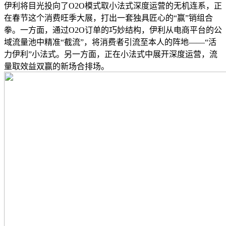
伊利将目光投向了O2O模式取小法式深度运营的无机连系，正
在春节这个消费旺季大展，打出一套独具匠心的“赢”销组合
拳。一方面，通过O2O订单的巧妙结构，伊利从电商平台的公
域流量池中精准“截流”，将消费者引流至本人的阵地——“活
力伊利”小法式。另一方面，正在小法式中展开深度运营，流
量取效益双赢的新场合排场。