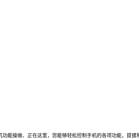
功能操做、正在这里，您能够轻松控制手机的各项功能，提拔利