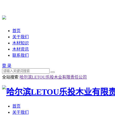
首页
关于我们
木材知识
木材资讯
联系我们
登 录
全站搜索
哈尔滨LETOU乐投木业有限责任公司
首页
关于我们