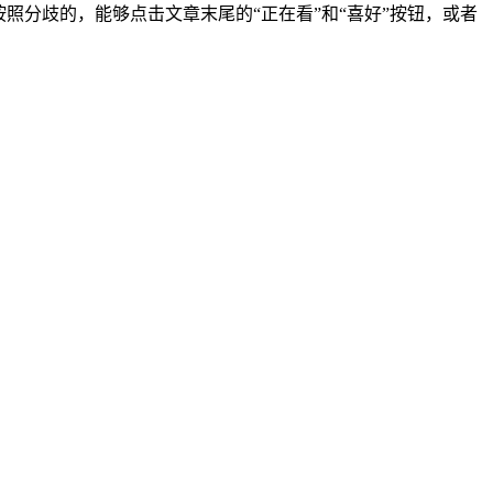
照分歧的，能够点击文章末尾的“正在看”和“喜好”按钮，或者