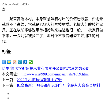
2025-04-20 14:05
次
起首高端木材，本身就意味着材质的价值纷歧般，否则也
就成不了高端，它就是老挝大红酸枝材质。老挝大红酸枝的家
具，正在以前能够说用争相抢购来描述也很一般，一批家具做
下来，一会儿就被抢完了，那时还不来看器型工艺用料的时
代。
标签
哈尔滨LETOU乐投木业有限责任公司
哈尔滨装饰公司
本文网址：
http://www.jrt999.com/mucaizhishi/1059.html
上一篇：
2022手机搭桥逛戏哪个好玩
下一篇：
冠豪高新： 冠豪高新2024年年度股东大会会议材料